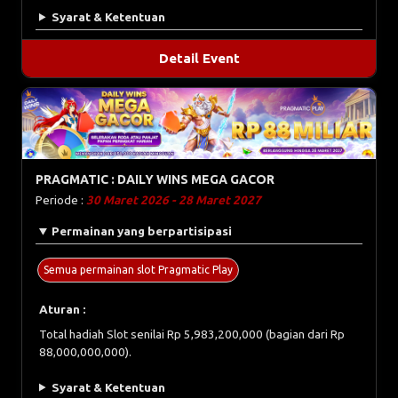
Syarat & Ketentuan
Detail Event
PRAGMATIC : DAILY WINS MEGA GACOR
Periode :
30 Maret 2026 - 28 Maret 2027
Permainan yang berpartisipasi
Semua permainan slot Pragmatic Play
Aturan :
Total hadiah Slot senilai Rp 5,983,200,000 (bagian dari Rp
88,000,000,000).
Syarat & Ketentuan