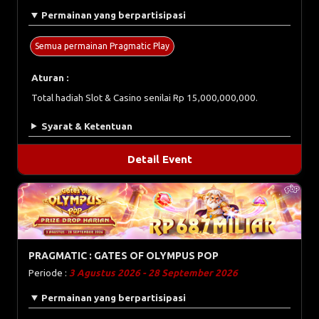
Permainan yang berpartisipasi
Semua permainan Pragmatic Play
Aturan :
Total hadiah Slot & Casino senilai Rp 15,000,000,000.
Syarat & Ketentuan
Detail Event
PRAGMATIC : GATES OF OLYMPUS POP
Periode :
3 Agustus 2026 - 28 September 2026
Permainan yang berpartisipasi