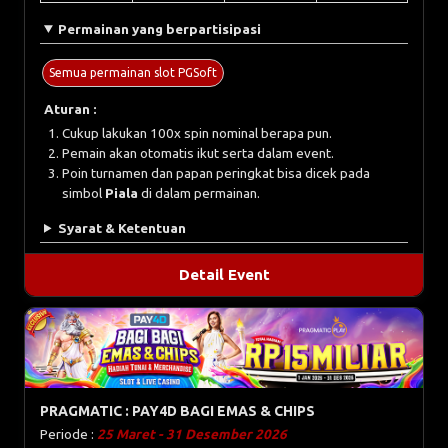
Permainan yang berpartisipasi
Semua permainan slot PGSoft
Aturan :
Cukup lakukan 100x spin nominal berapa pun.
Pemain akan otomatis ikut serta dalam event.
Poin turnamen dan papan peringkat bisa dicek pada
simbol
Piala
di dalam permainan.
Syarat & Ketentuan
Detail Event
PRAGMATIC : PAY4D BAGI EMAS & CHIPS
Periode :
25 Maret - 31 Desember 2026