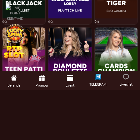
TELEGRAM
Livechat
Beranda
Promosi
Event