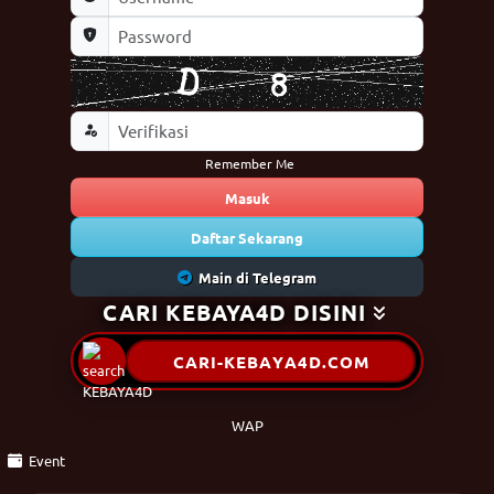
Remember Me
Masuk
Daftar Sekarang
Main di Telegram
CARI KEBAYA4D DISINI
C
A
R
I
-
K
E
B
A
Y
A
4
D
.
COM
WAP
Event