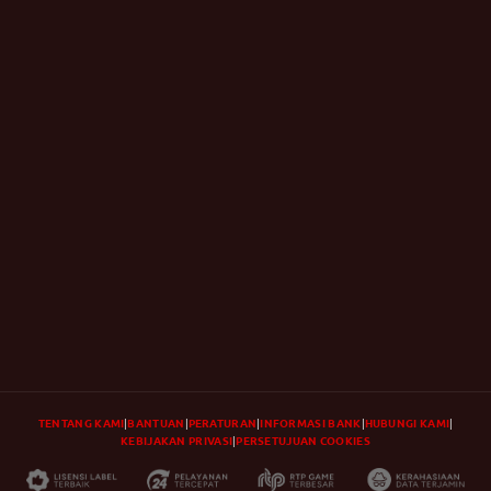
TENTANG KAMI
|
BANTUAN
|
PERATURAN
|
INFORMASI BANK
|
HUBUNGI KAMI
|
KEBIJAKAN PRIVASI
|
PERSETUJUAN COOKIES