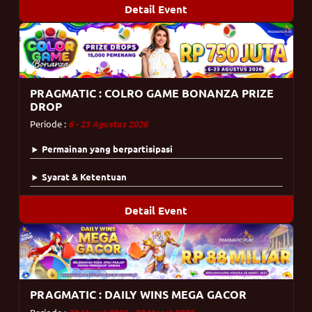
Detail Event
PRAGMATIC : COLRO GAME BONANZA PRIZE
DROP
Periode :
6 - 23 Agustus 2026
Permainan yang berpartisipasi
Syarat & Ketentuan
Detail Event
PRAGMATIC : DAILY WINS MEGA GACOR