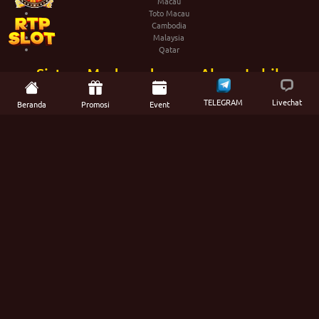
Macau
Toto Macau
Cambodia
Malaysia
Qatar
Sistem Modern dengan Akses Lebih
Stabil
TELEGRAM
Livechat
Beranda
Promosi
Event
KEBAYA4D dibangun menggunakan sistem yang sudah disesuaikan dengan
kebutuhan pemain online masa kini. Platform ini mampu berjalan lebih ringan
baik melalui smartphone maupun desktop sehingga aktivitas bermain terasa
lebih cepat dan efisien.
Selain performa server yang stabil, tampilan halaman juga dibuat lebih
sederhana agar pemain baru maupun pemain lama dapat mengakses seluruh fitur
permainan tanpa kesulitan.
Data Statistik Lengkap untuk Analisa
Angka
KEBAYA4D juga menyediakan informasi data angka dan histori keluaran yang
terus diperbarui secara konsisten. Fitur ini membantu pemain memantau
perkembangan angka dari berbagai pasaran populer dengan lebih mudah.
Banyak pemain menggunakan statistik result tersebut sebagai referensi
tambahan untuk menentukan angka pilihan mereka. Dengan data yang tersedia