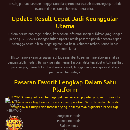
result, pilihan pasaran, hingga tampilan permainan sudah dirancang agar lebih
nyaman digunakan di berbagai perangkat.
Update Result Cepat Jadi Keunggulan
Utama
Dalam permainan togel online, kecepatan informasi menjadi faktor yang sangat
penting. KEBAYA4D menghadirkan update result pasaran populer secara cepat
sehingga pemain bisa langsung melihat hasil keluaran terbaru tanpa harus
menunggu lama.
Histori angka yang tersusun rapi juga membantu pemain melakukan analisa
dengan lebih mudah. Banyak pemain memanfaatkan data tersebut untuk melihat
pola angka, menentukan kombinasi favorit, hingga mempersiapkan strategi
permainan berikutnya.
Pasaran Favorit Lengkap Dalam Satu
Platform
KEBAYA4D
menghadirkan berbagai pilihan pasaran populer yang aktif dimainkan
oleh komunitas togel online Indonesia maupun Asia. Seluruh market tersedia
dengan akses ringan dan tampilan yang lebih nyaman digunakan kapan saja.
Singapore Pools
Hongkong Pools
Sydney pools