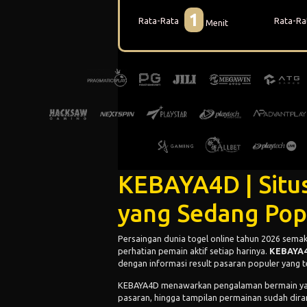
1
Rata-Rata
Rata-Ra
Menit
KEBAYA4D
| Sit
yang Sedang Pop
Persaingan dunia togel online tahun 2026 sema
perhatian pemain aktif setiap harinya.
KEBAYA
dengan informasi result pasaran populer yang t
KEBAYA4D menawarkan pengalaman bermain yang d
pasaran, hingga tampilan permainan sudah dira