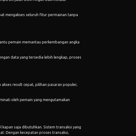
pat mengakses seluruh fitur permainan tanpa
membantu pemain memantau perkembangan angka
ngan data yang tersedia lebih lengkap, proses
kses result cepat, pilihan pasaran populer,
iminati oleh pemain yang mengutamakan
 kapan saja dibutuhkan. Sistem transaksi yang
t. Dengan kecepatan proses transaksi,