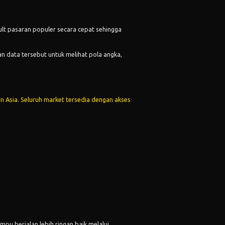
lt pasaran populer secara cepat sehingga
 data tersebut untuk melihat pola angka,
n Asia. Seluruh market tersedia dengan akses
u berjalan lebih ringan baik melalui