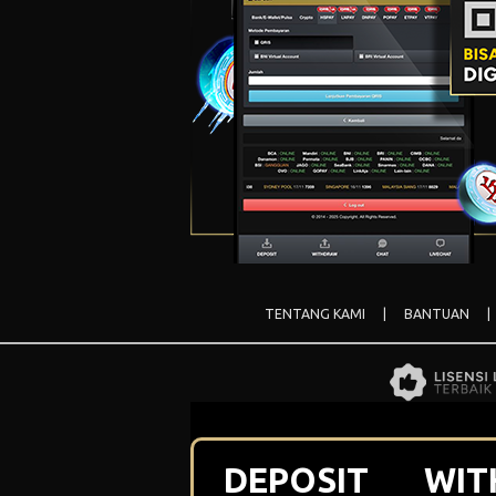
TENTANG KAMI
|
BANTUAN
|
DEPOSIT
WI