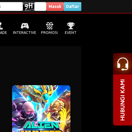
om
Selamat datang di Situs KEBAYA4D! Link Alternatif : https://kebay
Masuk
Daftar
ADE
INTERACTIVE
PROMOSI
EVENT