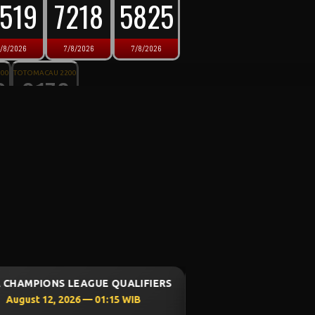
519
7218
5825
/8/2026
7/8/2026
7/8/2026
900
TOTOMACAU 2200
3
9178
7/8/2026
FOOTBALL F24 INTERNATIONAL
FRIENDLY
August 8, 2026 — 08:30 WIB