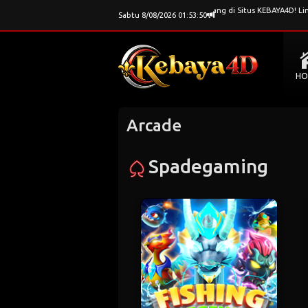
Selamat datang di Situs KEBAYA4D! Link Alter
Sabtu 8/08/2026 01:53:51
HO
Arcade
Spadegaming