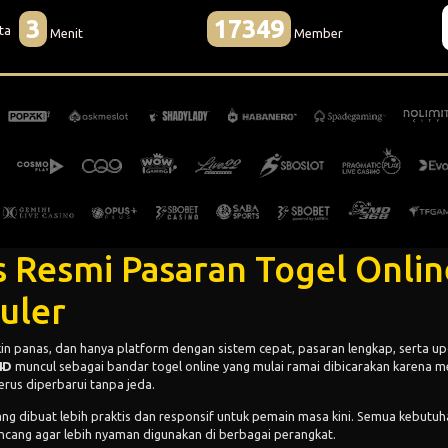
3
17349
ta
Menit
Member
us Resmi Pasaran Togel Onli
uler
kin panas, dan hanya platform dengan sistem cepat, pasaran lengkap, serta u
4D
muncul sebagai bandar togel online yang mulai ramai dibicarakan karena 
erus diperbarui tanpa jeda.
ibuat lebih praktis dan responsif untuk pemain masa kini. Semua kebutuhan 
ncang agar lebih nyaman digunakan di berbagai perangkat.