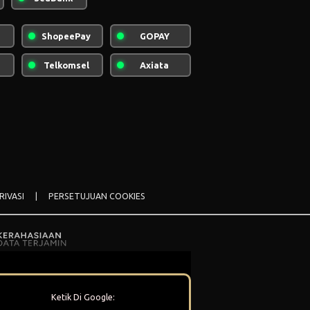
ShopeePay
GOPAY
Telkomsel
Axiata
RIVASI
|
PERSETUJUAN COOKIES
Ketik Di Google: