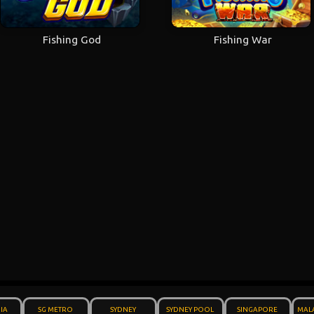
Fishing God
Fishing War
IA
SG METRO
SYDNEY
SYDNEY POOL
SINGAPORE
MALA