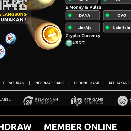
E Money & Pulsa
DANA
OVO
LinkAja
Lain-lain
Crypto Currency
USDT
PERATURAN
|
INFORMASI BANK
|
HUBUNGI KAMI
|
KEBIJAKAN P
THDRAW
MEMBER ONLINE