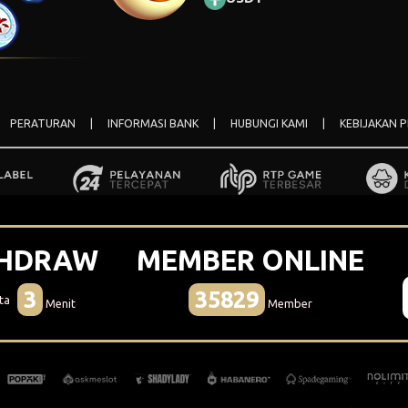
PERATURAN
|
INFORMASI BANK
|
HUBUNGI KAMI
|
KEBIJAKAN P
THDRAW
MEMBER ONLINE
3
35829
ta
Menit
Member