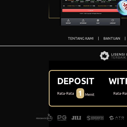
TENTANG KAMI
|
BANTUAN
|
DEPOSIT
WI
1
Rata-Rata
Rata-Ra
Menit