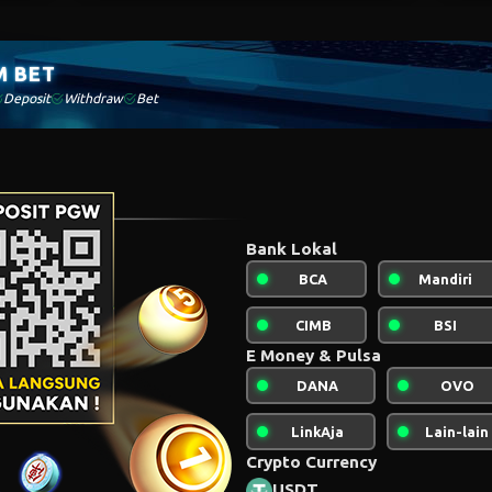
M BET
Deposit
Withdraw
Bet
Bank Lokal
BCA
Mandiri
CIMB
BSI
E Money & Pulsa
DANA
OVO
LinkAja
Lain-lain
Crypto Currency
USDT