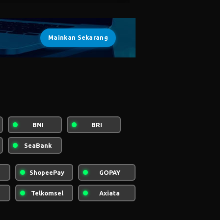
Mainkan Sekarang
BNI
BRI
SeaBank
ShopeePay
GOPAY
Telkomsel
Axiata