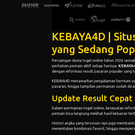
KEBAYA4D
| Sit
yang Sedang Pop
Persaingan dunia togel online tahun 2026 sema
perhatian pemain aktif setiap harinya.
KEBAYA
dengan informasi result pasaran populer yang t
KEBAYA4D menawarkan pengalaman bermain yang d
pasaran, hingga tampilan permainan sudah dira
Update Result Cepat
Dalam permainan togel online, kecepatan infor
pemain bisa langsung melihat hasil keluaran te
Histori angka yang tersusun rapi juga membant
menentukan kombinasi favorit, hingga mempersi