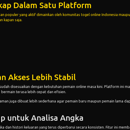
kap Dalam Satu Platform
n populer yang aktif dimainkan oleh komunitas togel online Indonesia maupu
n kapan saja.
 Akses Lebih Stabil
ah disesuaikan dengan kebutuhan pemain online masa kini. Platform ini mamp
ermain terasa lebih cepat dan efisien.
halaman juga dibuat lebih sederhana agar pemain baru maupun pemain lama da
ap untuk Analisa Angka
a dan histori keluaran yang terus diperbarui secara konsisten. Fitur ini 