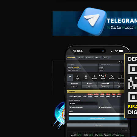
TELEGRA
Daftar
Login