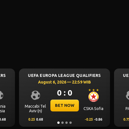
5/8/2026
6/8/2026
5/8/2026
5/8/2026
5/8/2026
ERS
UEFA EUROPA LEAGUE QUALIFIERS
UE
August 6, 2026 — 22:00 WIB
0 : 0
BET NOW
CS
t of
Red
KuPS
Universitatea
thian
Sal
Craiova
-0.90
0.7
-0.25
-0.97
0.25
0.79