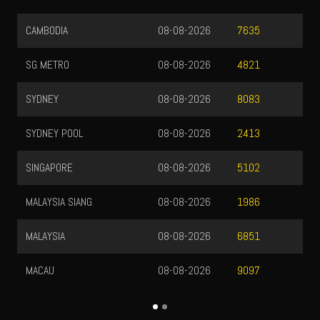
CAMBODIA
08-08-2026
T
7635
SG METRO
08-08-2026
T
4821
SYDNEY
08-08-2026
T
8083
SYDNEY POOL
08-08-2026
T
2413
SINGAPORE
08-08-2026
T
5102
MALAYSIA SIANG
08-08-2026
1986
MALAYSIA
08-08-2026
6851
MACAU
08-08-2026
9097