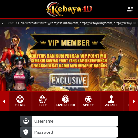
BAYA4D! Link Alternatif : https://kebaya4dsunday.com, https://kebaya4dxyz.com, https://kebaya4dlee.co
TOGEL
SLOT
LIVE CASINO
SPORT
ARCADE
SABU