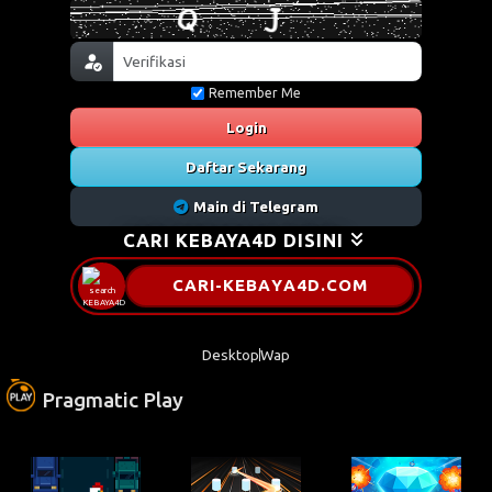
Remember Me
Login
Daftar Sekarang
Main di Telegram
CARI KEBAYA4D DISINI
C
A
R
I
-
K
E
B
A
Y
A
4
D
.
COM
Desktop
Wap
Pragmatic Play