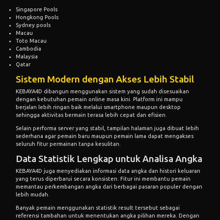
Singapore Pools
Hongkong Pools
Sydney pools
Macau
Toto Macau
Cambodia
Malaysia
Qatar
Sistem Modern dengan Akses Lebih Stabil
KEBAYA4D dibangun menggunakan sistem yang sudah disesuaikan
dengan kebutuhan pemain online masa kini. Platform ini mampu
berjalan lebih ringan baik melalui smartphone maupun desktop
sehingga aktivitas bermain terasa lebih cepat dan efisien.
Selain performa server yang stabil, tampilan halaman juga dibuat lebih
sederhana agar pemain baru maupun pemain lama dapat mengakses
seluruh fitur permainan tanpa kesulitan.
Data Statistik Lengkap untuk Analisa Angka
KEBAYA4D juga menyediakan informasi data angka dan histori keluaran
yang terus diperbarui secara konsisten. Fitur ini membantu pemain
memantau perkembangan angka dari berbagai pasaran populer dengan
lebih mudah.
Banyak pemain menggunakan statistik result tersebut sebagai
referensi tambahan untuk menentukan angka pilihan mereka. Dengan