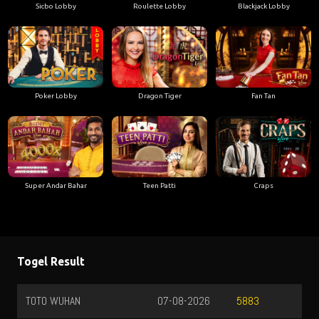
Sicbo Lobby
Roulette Lobby
Blackjack Lobby
Poker Lobby
Dragon Tiger
Fan Tan
Super Andar Bahar
Teen Patti
Craps
Togel Result
07-08-2026
QATAR
5883