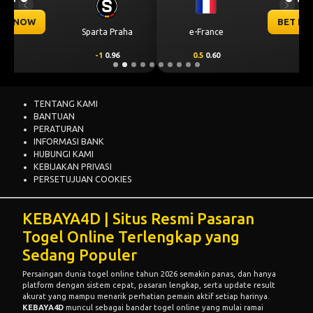
Previous
Next
BET NOW
e-France
e-Spain
0.5
0.60
-0.5
-0.84
TENTANG KAMI
BANTUAN
PERATURAN
INFORMASI BANK
HUBUNGI KAMI
KEBIJAKAN PRIVASI
PERSETUJUAN COOKIES
KEBAYA4D
| Situs Resmi Pasaran
Togel Online Terlengkap yang
Sedang Populer
Persaingan dunia togel online tahun 2026 semakin panas, dan hanya
platform dengan sistem cepat, pasaran lengkap, serta update result
akurat yang mampu menarik perhatian pemain aktif setiap harinya.
KEBAYA4D
muncul sebagai bandar togel online yang mulai ramai