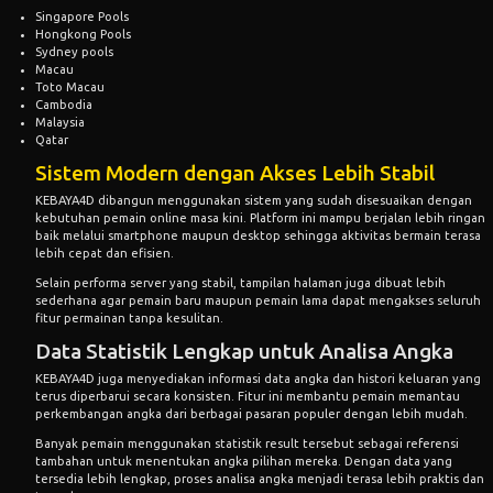
Singapore Pools
Hongkong Pools
Sydney pools
Macau
Toto Macau
Cambodia
Malaysia
Qatar
Sistem Modern dengan Akses Lebih Stabil
KEBAYA4D dibangun menggunakan sistem yang sudah disesuaikan dengan
kebutuhan pemain online masa kini. Platform ini mampu berjalan lebih ringan
baik melalui smartphone maupun desktop sehingga aktivitas bermain terasa
lebih cepat dan efisien.
Selain performa server yang stabil, tampilan halaman juga dibuat lebih
sederhana agar pemain baru maupun pemain lama dapat mengakses seluruh
fitur permainan tanpa kesulitan.
Data Statistik Lengkap untuk Analisa Angka
KEBAYA4D juga menyediakan informasi data angka dan histori keluaran yang
terus diperbarui secara konsisten. Fitur ini membantu pemain memantau
perkembangan angka dari berbagai pasaran populer dengan lebih mudah.
Banyak pemain menggunakan statistik result tersebut sebagai referensi
tambahan untuk menentukan angka pilihan mereka. Dengan data yang
tersedia lebih lengkap, proses analisa angka menjadi terasa lebih praktis dan