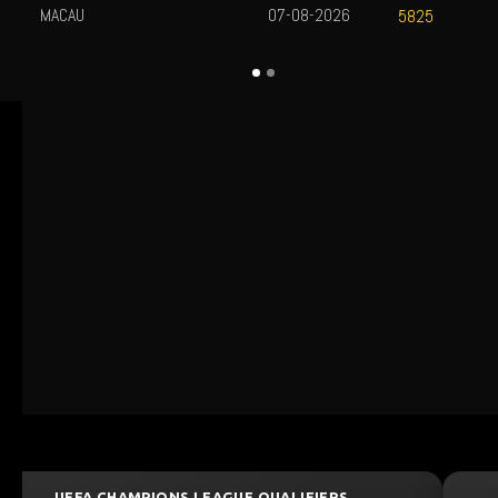
MACAU
07-08-2026
5825
UEFA CHAMPIONS LEAGUE QUALIFIERS