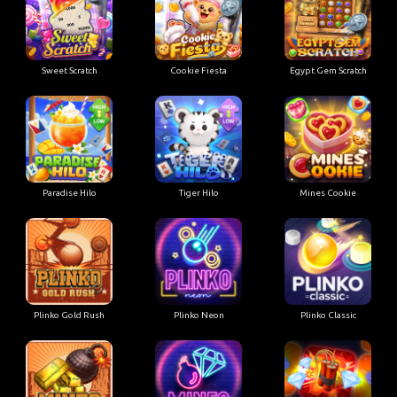
Sweet Scratch
Cookie Fiesta
Egypt Gem Scratch
Paradise Hilo
Tiger Hilo
Mines Cookie
Plinko Gold Rush
Plinko Neon
Plinko Classic