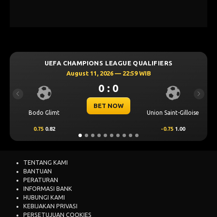
UEFA CHAMPIONS LEAGUE QUALIFIERS
August 11, 2026 — 22:59 WIB
0 : 0
Previous
Next
BET NOW
Bodo Glimt
Union Saint-Gilloise
0.75
0.82
-0.75
1.00
TENTANG KAMI
BANTUAN
PERATURAN
INFORMASI BANK
HUBUNGI KAMI
KEBIJAKAN PRIVASI
PERSETUJUAN COOKIES