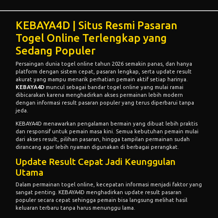
KEBAYA4D
| Situs Resmi Pasaran
Togel Online Terlengkap yang
Sedang Populer
Persaingan dunia togel online tahun 2026 semakin panas, dan hanya
platform dengan sistem cepat, pasaran lengkap, serta update result
akurat yang mampu menarik perhatian pemain aktif setiap harinya.
KEBAYA4D
muncul sebagai bandar togel online yang mulai ramai
dibicarakan karena menghadirkan akses permainan lebih modern
dengan informasi result pasaran populer yang terus diperbarui tanpa
jeda.
KEBAYA4D menawarkan pengalaman bermain yang dibuat lebih praktis
dan responsif untuk pemain masa kini. Semua kebutuhan pemain mulai
dari akses result, pilihan pasaran, hingga tampilan permainan sudah
dirancang agar lebih nyaman digunakan di berbagai perangkat.
Update Result Cepat Jadi Keunggulan
Utama
Dalam permainan togel online, kecepatan informasi menjadi faktor yang
sangat penting. KEBAYA4D menghadirkan update result pasaran
populer secara cepat sehingga pemain bisa langsung melihat hasil
keluaran terbaru tanpa harus menunggu lama.