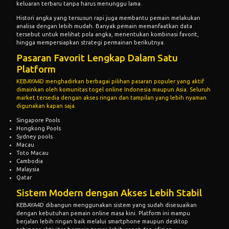
keluaran terbaru tanpa harus menunggu lama.
Histori angka yang tersusun rapi juga membantu pemain melakukan
analisa dengan lebih mudah. Banyak pemain memanfaatkan data
tersebut untuk melihat pola angka, menentukan kombinasi favorit,
hingga mempersiapkan strategi permainan berikutnya.
Pasaran Favorit Lengkap Dalam Satu
Platform
KEBAYA4D
menghadirkan berbagai pilihan pasaran populer yang aktif
dimainkan oleh komunitas togel online Indonesia maupun Asia. Seluruh
market tersedia dengan akses ringan dan tampilan yang lebih nyaman
digunakan kapan saja.
Singapore Pools
Hongkong Pools
Sydney pools
Macau
Toto Macau
Cambodia
Malaysia
Qatar
Sistem Modern dengan Akses Lebih Stabil
KEBAYA4D dibangun menggunakan sistem yang sudah disesuaikan
dengan kebutuhan pemain online masa kini. Platform ini mampu
berjalan lebih ringan baik melalui smartphone maupun desktop