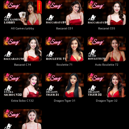
All Games Lobby
Baccarat C01
Baccarat C05
Baccarat C14
Roulette 71
Auto Roulette 72
Extra Sicbo C132
Dragon Tiger 31
Dragon Tiger 32