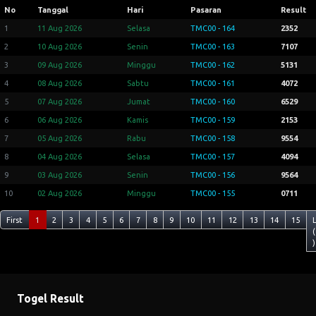
No
Tanggal
Hari
Pasaran
Result
1
11 Aug 2026
Selasa
TMC00 - 164
2352
2
10 Aug 2026
Senin
TMC00 - 163
7107
3
09 Aug 2026
Minggu
TMC00 - 162
5131
4
08 Aug 2026
Sabtu
TMC00 - 161
4072
5
07 Aug 2026
Jumat
TMC00 - 160
6529
6
06 Aug 2026
Kamis
TMC00 - 159
2153
7
05 Aug 2026
Rabu
TMC00 - 158
9554
8
04 Aug 2026
Selasa
TMC00 - 157
4094
9
03 Aug 2026
Senin
TMC00 - 156
9564
10
02 Aug 2026
Minggu
TMC00 - 155
0711
First
1
2
3
4
5
6
7
8
9
10
11
12
13
14
15
(
)
Togel Result