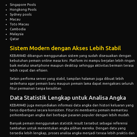
Singapore Pools
Hongkong Pools
Sydney pools
Macau
Toto Macau
Cambodia
Malaysia
Qatar
Sistem Modern dengan Akses Lebih Stabil
KEBAYA4D dibangun menggunakan sistem yang sudah disesuaikan dengan
kebutuhan pemain online masa kini. Platform ini mampu berjalan lebih ringan
baik melalui smartphone maupun desktop sehingga aktivitas bermain terasa
lebih cepat dan efisien.
Selain performa server yang stabil, tampilan halaman juga dibuat lebih
sederhana agar pemain baru maupun pemain lama dapat mengakses seluruh
fitur permainan tanpa kesulitan.
Data Statistik Lengkap untuk Analisa Angka
KEBAYA4D juga menyediakan informasi data angka dan histori keluaran yang
terus diperbarui secara konsisten. Fitur ini membantu pemain memantau
perkembangan angka dari berbagai pasaran populer dengan lebih mudah.
Banyak pemain menggunakan statistik result tersebut sebagai referensi
tambahan untuk menentukan angka pilihan mereka. Dengan data yang
tersedia lebih lengkap, proses analisa angka menjadi terasa lebih praktis dan